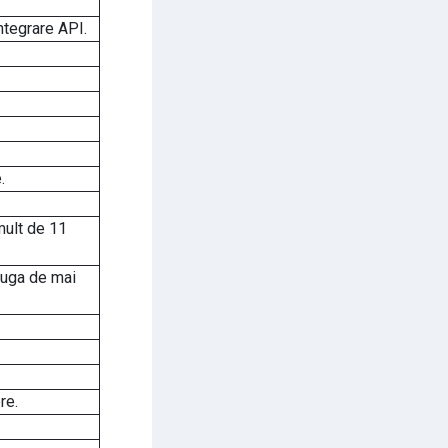
ntegrare API.
.
mult de 11
dauga de mai
re.