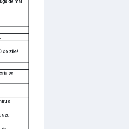
dauga de mai
.
0 de zile!
oriu sa
tru a
ua cu