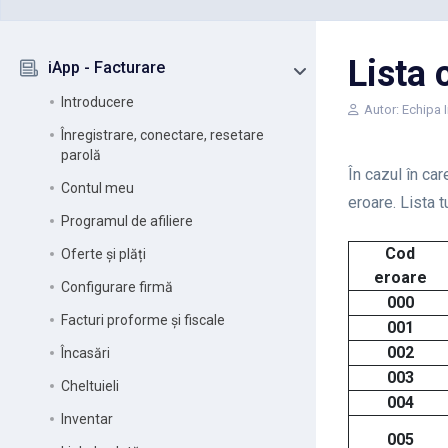
Lista 
iApp - Facturare
Introducere
Autor:
Echipa 
Înregistrare, conectare, resetare
parolă
În cazul în ca
Contul meu
eroare. Lista t
Programul de afiliere
Cod
Oferte și plăți
eroare
Configurare firmă
000
Facturi proforme și fiscale
001
002
Încasări
003
Cheltuieli
004
Inventar
005