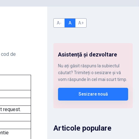
A-
A
A+
n cod de
Asistență și dezvoltare
Nu ați găsit răspuns la subiectul
căutat? Trimiteți o sesizare și vă
vom răspunde în cel mai scurt timp.
Sesizare nouă
t request.
Articole populare
entie