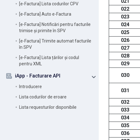
021
[e-Factura] Lista codurilor CPV
022
[e-Factura] Auto e-Factura
023
024
[e-Factura] Notificări pentru facturile
trimise și primite în SPV
025
026
[e-Factura] Trimite automat facturile
în SPV
027
028
[e-Factura] Lista țărilor și codul
029
pentru XML
030
iApp - Facturare API
Introducere
031
Lista codurilor de eroare
032
Lista requesturilor disponibile
033
034
035
036