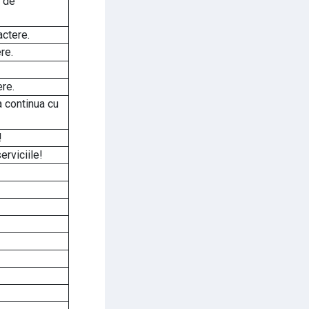
 de
ctere.
re.
re.
a continua cu
!
rviciile!