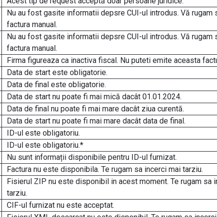
Acest tip de request acceptă doar persoane juridice.
Nu au fost gasite informatii depsre CUI-ul introdus. Vă rugam 
factura manual.
Nu au fost gasite informatii depsre CUI-ul introdus. Vă rugam 
factura manual.
Firma figureaza ca inactiva fiscal. Nu puteti emite aceasta fact
Data de start este obligatorie.
Data de final este obligatorie.
Data de start nu poate fi mai mică dacât 01.01.2024.
Data de final nu poate fi mai mare dacât ziua curentă.
Data de start nu poate fi mai mare dacât data de final.
ID-ul este obligatoriu.
ID-ul este obligatoriu.*
Nu sunt informații disponibile pentru ID-ul furnizat.
Factura nu este disponibila. Te rugam sa incerci mai tarziu.
Fisierul ZIP nu este disponibil in acest moment. Te rugam sa i
tarziu.
CIF-ul furnizat nu este acceptat.