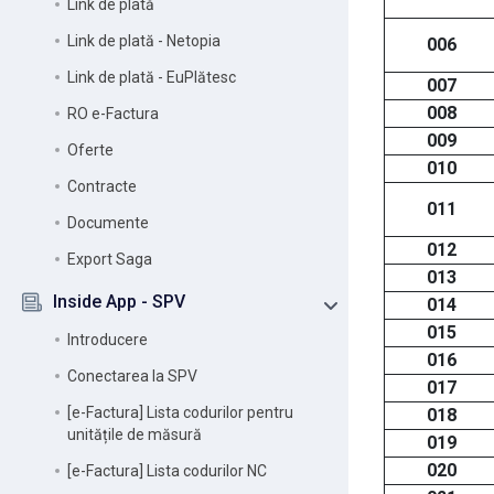
Link de plată
Link de plată - Netopia
006
Link de plată - EuPlătesc
007
008
RO e-Factura
009
Oferte
010
Contracte
011
Documente
012
Export Saga
013
Inside App - SPV
014
015
Introducere
016
Conectarea la SPV
017
[e-Factura] Lista codurilor pentru
018
unitățile de măsură
019
020
[e-Factura] Lista codurilor NC