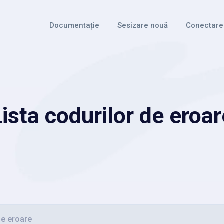
Documentație
Sesizare nouă
Conectare
Lista codurilor de eroar
de eroare