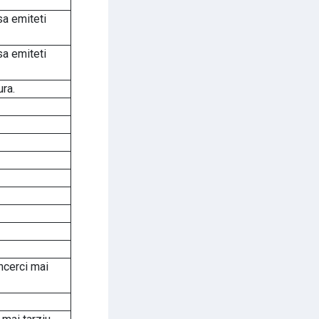
sa emiteti
sa emiteti
ura.
ncerci mai