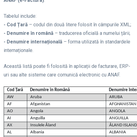
ANAF (e-Factura)
.
Tabelul include:
- Cod Țară
– codul din două litere folosit în câmpurile XML;
- Denumire în română
– traducerea oficială a numelui țării;
- Denumire internațională
– forma utilizată în standardele
internaționale.
Această listă poate fi folosită în aplicații de facturare, ERP-
uri sau alte sisteme care comunică electronic cu ANAF.
Cod Țară
Denumire în Română
Denumire Inte
AW
Aruba
ARUBA
AF
Afganistan
AFGHANISTAN
AO
Angola
ANGOLA
AI
Anguilla
ANGUILLA
AX
Insulele Åland
ÅLAND ISLAND
AL
Albania
ALBANIA