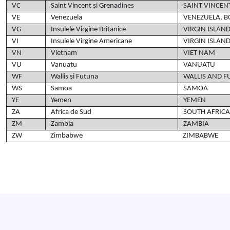
VC
Saint Vincent și Grenadines
SAINT VINCEN
VE
Venezuela
VENEZUELA, B
VG
Insulele Virgine Britanice
VIRGIN ISLAND
VI
Insulele Virgine Americane
VIRGIN ISLAND
VN
Vietnam
VIET NAM
VU
Vanuatu
VANUATU
WF
Wallis și Futuna
WALLIS AND 
WS
Samoa
SAMOA
YE
Yemen
YEMEN
ZA
Africa de Sud
SOUTH AFRICA
ZM
Zambia
ZAMBIA
ZW
Zimbabwe
ZIMBABWE