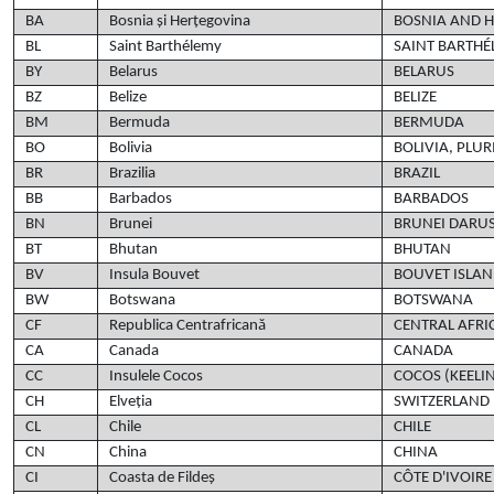
BA
Bosnia și Herțegovina
BOSNIA AND 
BL
Saint Barthélemy
SAINT BARTHÉ
BY
Belarus
BELARUS
BZ
Belize
BELIZE
BM
Bermuda
BERMUDA
BO
Bolivia
BOLIVIA, PLUR
BR
Brazilia
BRAZIL
BB
Barbados
BARBADOS
BN
Brunei
BRUNEI DARU
BT
Bhutan
BHUTAN
BV
Insula Bouvet
BOUVET ISLA
BW
Botswana
BOTSWANA
CF
Republica Centrafricană
CENTRAL AFRI
CA
Canada
CANADA
CC
Insulele Cocos
COCOS (KEELI
CH
Elveția
SWITZERLAND
CL
Chile
CHILE
CN
China
CHINA
CI
Coasta de Fildeș
CÔTE D'IVOIRE