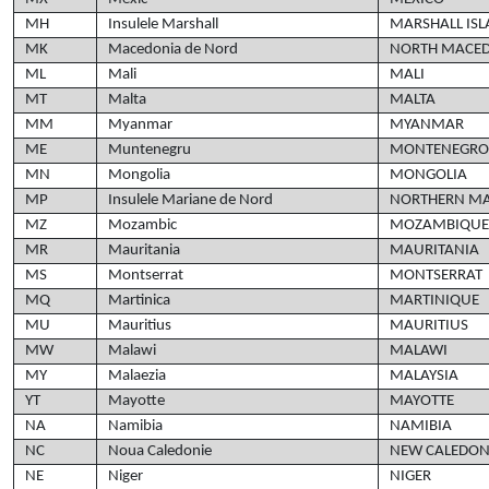
MH
Insulele Marshall
MARSHALL IS
MK
Macedonia de Nord
NORTH MACE
ML
Mali
MALI
MT
Malta
MALTA
MM
Myanmar
MYANMAR
ME
Muntenegru
MONTENEGRO
MN
Mongolia
MONGOLIA
MP
Insulele Mariane de Nord
NORTHERN MA
MZ
Mozambic
MOZAMBIQUE
MR
Mauritania
MAURITANIA
MS
Montserrat
MONTSERRAT
MQ
Martinica
MARTINIQUE
MU
Mauritius
MAURITIUS
MW
Malawi
MALAWI
MY
Malaezia
MALAYSIA
YT
Mayotte
MAYOTTE
NA
Namibia
NAMIBIA
NC
Noua Caledonie
NEW CALEDON
NE
Niger
NIGER