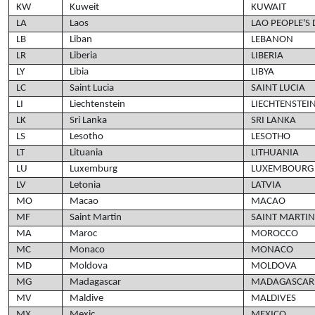
KW
Kuweit
KUWAIT
LA
Laos
LAO PEOPLE'S
LB
Liban
LEBANON
LR
Liberia
LIBERIA
LY
Libia
LIBYA
LC
Saint Lucia
SAINT LUCIA
LI
Liechtenstein
LIECHTENSTEI
LK
Sri Lanka
SRI LANKA
LS
Lesotho
LESOTHO
LT
Lituania
LITHUANIA
LU
Luxemburg
LUXEMBOURG
LV
Letonia
LATVIA
MO
Macao
MACAO
MF
Saint Martin
SAINT MARTIN
MA
Maroc
MOROCCO
MC
Monaco
MONACO
MD
Moldova
MOLDOVA
MG
Madagascar
MADAGASCAR
MV
Maldive
MALDIVES
MX
Mexic
MEXICO