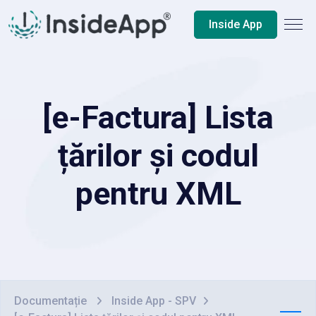
Inside App
[e-Factura] Lista
țărilor și codul
pentru XML
Documentație
Inside App - SPV