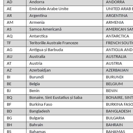
AD
Andorra
ANDORRA
AE
Emiratele Arabe Unite
UNITED ARAB 
AR
Argentina
ARGENTINA
AM
Armenia
ARMENIA
AS
Samoa Americană
AMERICAN S
AQ
Antarctica
ANTARCTICA
TF
Teritoriile Australe Franceze
FRENCH SOUTH
AG
Antigua și Barbuda
ANTIGUA AND
AU
Australia
AUSTRALIA
AT
Austria
AUSTRIA
AZ
Azerbaidjan
AZERBAIJAN
BI
Burundi
BURUNDI
BE
Belgia
BELGIUM
BJ
Benin
BENIN
BQ
Bonaire, Sint Eustatius și Saba
BONAIRE, SIN
BF
Burkina Faso
BURKINA FAS
BD
Bangladesh
BANGLADESH
BG
Bulgaria
BULGARIA
BH
Bahrain
BAHRAIN
BS
Bahamas
BAHAMAS