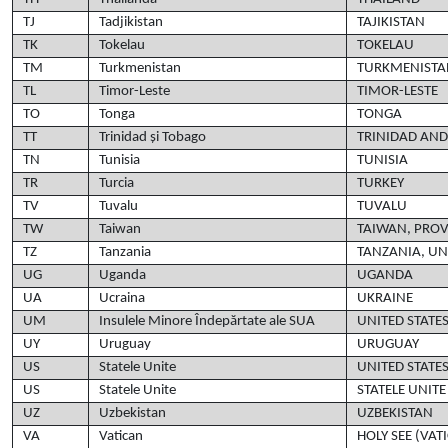
TJ
Tadjikistan
TAJIKISTAN
TK
Tokelau
TOKELAU
TM
Turkmenistan
TURKMENISTA
TL
Timor-Leste
TIMOR-LESTE
TO
Tonga
TONGA
TT
Trinidad și Tobago
TRINIDAD AN
TN
Tunisia
TUNISIA
TR
Turcia
TURKEY
TV
Tuvalu
TUVALU
TW
Taiwan
TAIWAN, PROV
TZ
Tanzania
TANZANIA, UN
UG
Uganda
UGANDA
UA
Ucraina
UKRAINE
UM
Insulele Minore Îndepărtate ale SUA
UNITED STATE
UY
Uruguay
URUGUAY
US
Statele Unite
UNITED STATE
US
Statele Unite
STATELE UNITE
UZ
Uzbekistan
UZBEKISTAN
VA
Vatican
HOLY SEE (VAT