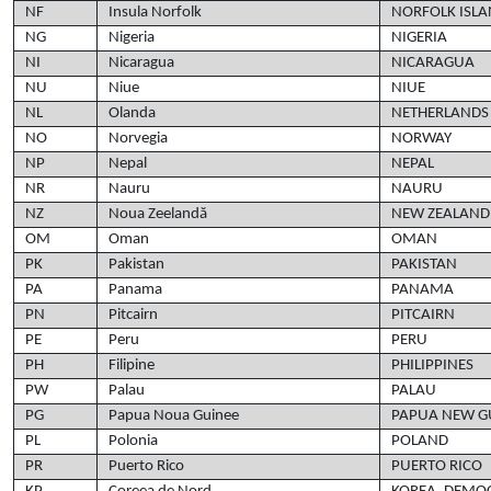
NF
Insula Norfolk
NORFOLK ISL
NG
Nigeria
NIGERIA
NI
Nicaragua
NICARAGUA
NU
Niue
NIUE
NL
Olanda
NETHERLANDS
NO
Norvegia
NORWAY
NP
Nepal
NEPAL
NR
Nauru
NAURU
NZ
Noua Zeelandă
NEW ZEALAND
OM
Oman
OMAN
PK
Pakistan
PAKISTAN
PA
Panama
PANAMA
PN
Pitcairn
PITCAIRN
PE
Peru
PERU
PH
Filipine
PHILIPPINES
PW
Palau
PALAU
PG
Papua Noua Guinee
PAPUA NEW G
PL
Polonia
POLAND
PR
Puerto Rico
PUERTO RICO