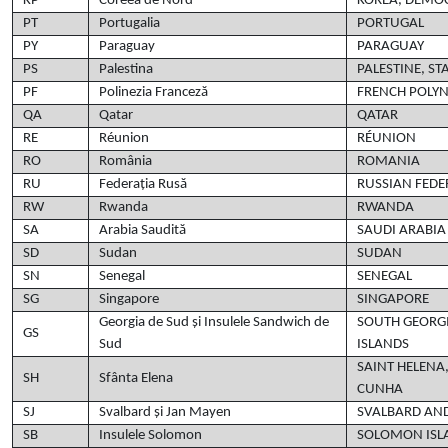
KP
Coreea de Nord
KOREA, DEMOC
PT
Portugalia
PORTUGAL
PY
Paraguay
PARAGUAY
PS
Palestina
PALESTINE, ST
PF
Polinezia Franceză
FRENCH POLYN
QA
Qatar
QATAR
RE
Réunion
RÉUNION
RO
România
ROMANIA
RU
Federația Rusă
RUSSIAN FEDE
RW
Rwanda
RWANDA
SA
Arabia Saudită
SAUDI ARABIA
SD
Sudan
SUDAN
SN
Senegal
SENEGAL
SG
Singapore
SINGAPORE
Georgia de Sud și Insulele Sandwich de
SOUTH GEORG
GS
Sud
ISLANDS
SAINT HELENA
SH
Sfânta Elena
CUNHA
SJ
Svalbard și Jan Mayen
SVALBARD AN
SB
Insulele Solomon
SOLOMON ISL