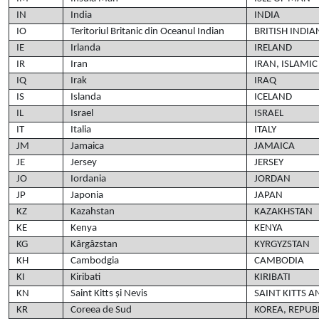
IN
India
INDIA
IO
Teritoriul Britanic din Oceanul Indian
BRITISH INDI
IE
Irlanda
IRELAND
IR
Iran
IRAN, ISLAMIC
IQ
Irak
IRAQ
IS
Islanda
ICELAND
IL
Israel
ISRAEL
IT
Italia
ITALY
JM
Jamaica
JAMAICA
JE
Jersey
JERSEY
JO
Iordania
JORDAN
JP
Japonia
JAPAN
KZ
Kazahstan
KAZAKHSTAN
KE
Kenya
KENYA
KG
Kârgâzstan
KYRGYZSTAN
KH
Cambodgia
CAMBODIA
KI
Kiribati
KIRIBATI
KN
Saint Kitts și Nevis
SAINT KITTS A
KR
Coreea de Sud
KOREA, REPUB