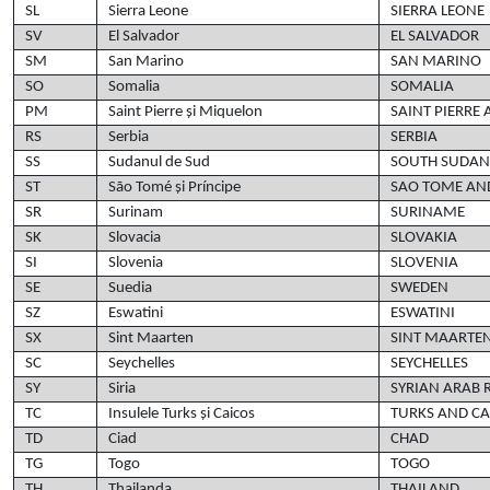
SL
Sierra Leone
SIERRA LEONE
SV
El Salvador
EL SALVADOR
SM
San Marino
SAN MARINO
SO
Somalia
SOMALIA
PM
Saint Pierre și Miquelon
SAINT PIERRE
RS
Serbia
SERBIA
SS
Sudanul de Sud
SOUTH SUDAN
ST
São Tomé și Príncipe
SAO TOME AND
SR
Surinam
SURINAME
SK
Slovacia
SLOVAKIA
SI
Slovenia
SLOVENIA
SE
Suedia
SWEDEN
SZ
Eswatini
ESWATINI
SX
Sint Maarten
SINT MAARTEN
SC
Seychelles
SEYCHELLES
SY
Siria
SYRIAN ARAB 
TC
Insulele Turks și Caicos
TURKS AND CA
TD
Ciad
CHAD
TG
Togo
TOGO
TH
Thailanda
THAILAND