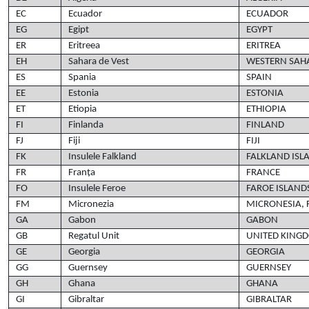
EC
Ecuador
ECUADOR
EG
Egipt
EGYPT
ER
Eritreea
ERITREA
EH
Sahara de Vest
WESTERN SAH
ES
Spania
SPAIN
EE
Estonia
ESTONIA
ET
Etiopia
ETHIOPIA
FI
Finlanda
FINLAND
FJ
Fiji
FIJI
FK
Insulele Falkland
FALKLAND ISL
FR
Franța
FRANCE
FO
Insulele Feroe
FAROE ISLAND
FM
Micronezia
MICRONESIA, 
GA
Gabon
GABON
GB
Regatul Unit
UNITED KING
GE
Georgia
GEORGIA
GG
Guernsey
GUERNSEY
GH
Ghana
GHANA
GI
Gibraltar
GIBRALTAR