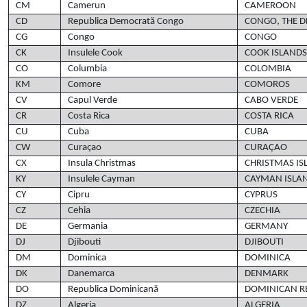
CM
Camerun
CAMEROON
CD
Republica Democrată Congo
CONGO, THE D
CG
Congo
CONGO
CK
Insulele Cook
COOK ISLANDS
CO
Columbia
COLOMBIA
KM
Comore
COMOROS
CV
Capul Verde
CABO VERDE
CR
Costa Rica
COSTA RICA
CU
Cuba
CUBA
CW
Curaçao
CURAÇAO
CX
Insula Christmas
CHRISTMAS IS
KY
Insulele Cayman
CAYMAN ISLA
CY
Cipru
CYPRUS
CZ
Cehia
CZECHIA
DE
Germania
GERMANY
DJ
Djibouti
DJIBOUTI
DM
Dominica
DOMINICA
DK
Danemarca
DENMARK
DO
Republica Dominicană
DOMINICAN R
DZ
Algeria
ALGERIA