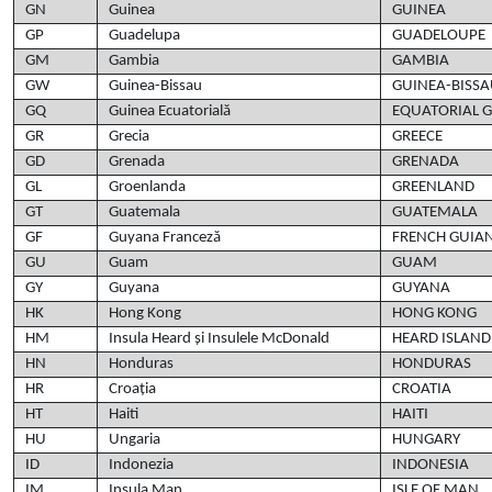
GN
Guinea
GUINEA
GP
Guadelupa
GUADELOUPE
GM
Gambia
GAMBIA
GW
Guinea-Bissau
GUINEA-BISS
GQ
Guinea Ecuatorială
EQUATORIAL 
GR
Grecia
GREECE
GD
Grenada
GRENADA
GL
Groenlanda
GREENLAND
GT
Guatemala
GUATEMALA
GF
Guyana Franceză
FRENCH GUIA
GU
Guam
GUAM
GY
Guyana
GUYANA
HK
Hong Kong
HONG KONG
HM
Insula Heard și Insulele McDonald
HEARD ISLAN
HN
Honduras
HONDURAS
HR
Croația
CROATIA
HT
Haiti
HAITI
HU
Ungaria
HUNGARY
ID
Indonezia
INDONESIA
IM
Insula Man
ISLE OF MAN