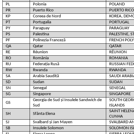
PL
Polonia
POLAND
PR
Puerto Rico
PUERTO RICO
KP
Coreea de Nord
KOREA, DEMO
PT
Portugalia
PORTUGAL
PY
Paraguay
PARAGUAY
PS
Palestina
PALESTINE, S
PF
Polinezia Franceză
FRENCH POLY
QA
Qatar
QATAR
RE
Réunion
RÉUNION
RO
România
ROMANIA
RU
Federația Rusă
RUSSIAN FED
RW
Rwanda
RWANDA
SA
Arabia Saudită
SAUDI ARABI
SD
Sudan
SUDAN
SN
Senegal
SENEGAL
SG
Singapore
SINGAPORE
Georgia de Sud și Insulele Sandwich de
SOUTH GEOR
GS
Sud
ISLANDS
SAINT HELEN
SH
Sfânta Elena
CUNHA
SJ
Svalbard și Jan Mayen
SVALBARD A
SB
Insulele Solomon
SOLOMON IS