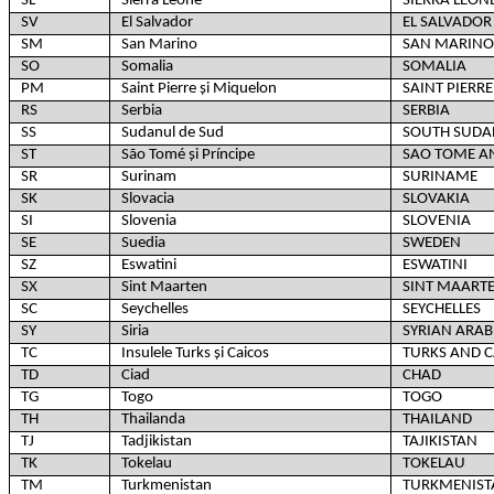
SL
Sierra Leone
SIERRA LEON
SV
El Salvador
EL SALVADOR
SM
San Marino
SAN MARINO
SO
Somalia
SOMALIA
PM
Saint Pierre și Miquelon
SAINT PIERR
RS
Serbia
SERBIA
SS
Sudanul de Sud
SOUTH SUDA
ST
São Tomé și Príncipe
SAO TOME AN
SR
Surinam
SURINAME
SK
Slovacia
SLOVAKIA
SI
Slovenia
SLOVENIA
SE
Suedia
SWEDEN
SZ
Eswatini
ESWATINI
SX
Sint Maarten
SINT MAARTE
SC
Seychelles
SEYCHELLES
SY
Siria
SYRIAN ARAB
TC
Insulele Turks și Caicos
TURKS AND C
TD
Ciad
CHAD
TG
Togo
TOGO
TH
Thailanda
THAILAND
TJ
Tadjikistan
TAJIKISTAN
TK
Tokelau
TOKELAU
TM
Turkmenistan
TURKMENIST