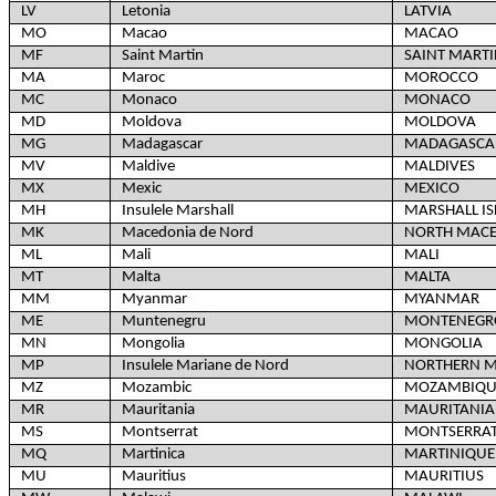
LV
Letonia
LATVIA
MO
Macao
MACAO
MF
Saint Martin
SAINT MARTI
MA
Maroc
MOROCCO
MC
Monaco
MONACO
MD
Moldova
MOLDOVA
MG
Madagascar
MADAGASCA
MV
Maldive
MALDIVES
MX
Mexic
MEXICO
MH
Insulele Marshall
MARSHALL I
MK
Macedonia de Nord
NORTH MAC
ML
Mali
MALI
MT
Malta
MALTA
MM
Myanmar
MYANMAR
ME
Muntenegru
MONTENEGR
MN
Mongolia
MONGOLIA
MP
Insulele Mariane de Nord
NORTHERN M
MZ
Mozambic
MOZAMBIQU
MR
Mauritania
MAURITANIA
MS
Montserrat
MONTSERRA
MQ
Martinica
MARTINIQUE
MU
Mauritius
MAURITIUS