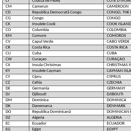
CI
Coasta de Fildeș
CÔTE D'IVOIR
CM
Camerun
CAMEROON
CD
Republica Democrată Congo
CONGO, THE 
CG
Congo
CONGO
CK
Insulele Cook
COOK ISLAN
CO
Columbia
COLOMBIA
KM
Comore
COMOROS
CV
Capul Verde
CABO VERDE
CR
Costa Rica
COSTA RICA
CU
Cuba
CUBA
CW
Curaçao
CURAÇAO
CX
Insula Christmas
CHRISTMAS I
KY
Insulele Cayman
CAYMAN ISL
CY
Cipru
CYPRUS
CZ
Cehia
CZECHIA
DE
Germania
GERMANY
DJ
Djibouti
DJIBOUTI
DM
Dominica
DOMINICA
DK
Danemarca
DENMARK
DO
Republica Dominicană
DOMINICAN 
DZ
Algeria
ALGERIA
EC
Ecuador
ECUADOR
EG
Egipt
EGYPT