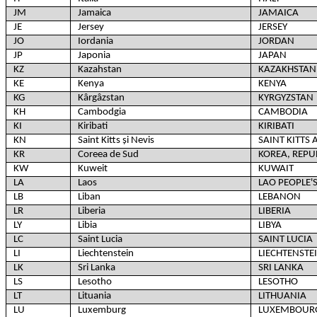
JM
Jamaica
JAMAICA
JE
Jersey
JERSEY
JO
Iordania
JORDAN
JP
Japonia
JAPAN
KZ
Kazahstan
KAZAKHSTAN
KE
Kenya
KENYA
KG
Kârgâzstan
KYRGYZSTAN
KH
Cambodgia
CAMBODIA
KI
Kiribati
KIRIBATI
KN
Saint Kitts și Nevis
SAINT KITTS 
KR
Coreea de Sud
KOREA, REPU
KW
Kuweit
KUWAIT
LA
Laos
LAO PEOPLE'
LB
Liban
LEBANON
LR
Liberia
LIBERIA
LY
Libia
LIBYA
LC
Saint Lucia
SAINT LUCIA
LI
Liechtenstein
LIECHTENSTE
LK
Sri Lanka
SRI LANKA
LS
Lesotho
LESOTHO
LT
Lituania
LITHUANIA
LU
Luxemburg
LUXEMBOUR