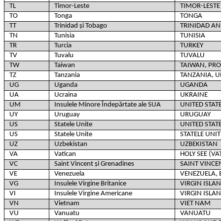
TL
Timor-Leste
TIMOR-LESTE
TO
Tonga
TONGA
TT
Trinidad și Tobago
TRINIDAD A
TN
Tunisia
TUNISIA
TR
Turcia
TURKEY
TV
Tuvalu
TUVALU
TW
Taiwan
TAIWAN, PRO
TZ
Tanzania
TANZANIA, U
UG
Uganda
UGANDA
UA
Ucraina
UKRAINE
UM
Insulele Minore Îndepărtate ale SUA
UNITED STAT
UY
Uruguay
URUGUAY
US
Statele Unite
UNITED STAT
US
Statele Unite
STATELE UNIT
UZ
Uzbekistan
UZBEKISTAN
VA
Vatican
HOLY SEE (VA
VC
Saint Vincent și Grenadines
SAINT VINCE
VE
Venezuela
VENEZUELA, 
VG
Insulele Virgine Britanice
VIRGIN ISLAN
VI
Insulele Virgine Americane
VIRGIN ISLAN
VN
Vietnam
VIET NAM
VU
Vanuatu
VANUATU