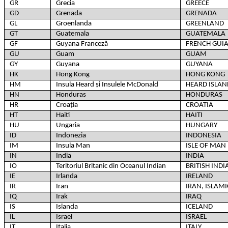
GR
Grecia
GREECE
GD
Grenada
GRENADA
GL
Groenlanda
GREENLAND
GT
Guatemala
GUATEMALA
GF
Guyana Franceză
FRENCH GUI
GU
Guam
GUAM
GY
Guyana
GUYANA
HK
Hong Kong
HONG KONG
HM
Insula Heard și Insulele McDonald
HEARD ISLA
HN
Honduras
HONDURAS
HR
Croația
CROATIA
HT
Haiti
HAITI
HU
Ungaria
HUNGARY
ID
Indonezia
INDONESIA
IM
Insula Man
ISLE OF MAN
IN
India
INDIA
IO
Teritoriul Britanic din Oceanul Indian
BRITISH IND
IE
Irlanda
IRELAND
IR
Iran
IRAN, ISLAMI
IQ
Irak
IRAQ
IS
Islanda
ICELAND
IL
Israel
ISRAEL
IT
Italia
ITALY