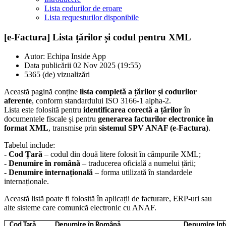
Lista codurilor de eroare
Lista requesturilor disponibile
[e-Factura] Lista țărilor și codul pentru XML
Autor:
Echipa Inside App
Data publicării 02 Nov 2025 (19:55)
5365 (de) vizualizări
Această pagină conține
lista completă a țărilor și codurilor
aferente
, conform standardului ISO 3166-1 alpha-2.
Lista este folosită pentru
identificarea corectă a țărilor
în
documentele fiscale și pentru
generarea facturilor electronice în
format XML
, transmise prin
sistemul SPV ANAF (e-Factura)
.
Tabelul include:
- Cod Țară
– codul din două litere folosit în câmpurile XML;
- Denumire în română
– traducerea oficială a numelui țării;
- Denumire internațională
– forma utilizată în standardele
internaționale.
Această listă poate fi folosită în aplicații de facturare, ERP-uri sau
alte sisteme care comunică electronic cu ANAF.
Cod Țară
Denumire în Română
Denumire Int