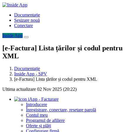
Documentație
Sesizare nouă
Conectare
Inside App
[e-Factura] Lista țărilor și codul pentru
XML
Documentație
Inside App - SPV
[e-Factura] Lista țărilor și codul pentru XML
Ultima actualizare 02 Nov 2025 (20:22)
iApp - Facturare
Introducere
Înregistrare, conectare, resetare parolă
Contul meu
Programul de afiliere
Oferte și plăți
Configurare firmă