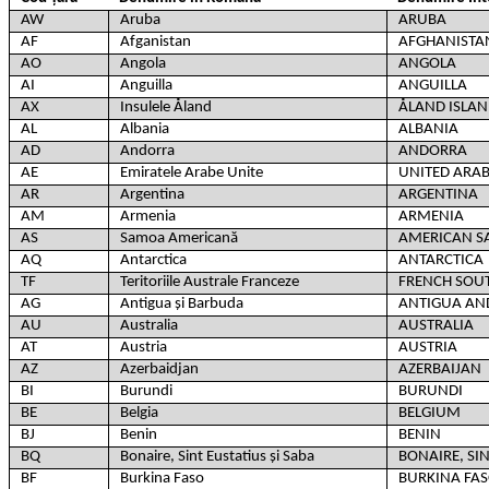
AW
Aruba
ARUBA
AF
Afganistan
AFGHANISTA
AO
Angola
ANGOLA
AI
Anguilla
ANGUILLA
AX
Insulele Åland
ÅLAND ISLAN
AL
Albania
ALBANIA
AD
Andorra
ANDORRA
AE
Emiratele Arabe Unite
UNITED ARAB
AR
Argentina
ARGENTINA
AM
Armenia
ARMENIA
AS
Samoa Americană
AMERICAN 
AQ
Antarctica
ANTARCTICA
TF
Teritoriile Australe Franceze
FRENCH SOUT
AG
Antigua și Barbuda
ANTIGUA AN
AU
Australia
AUSTRALIA
AT
Austria
AUSTRIA
AZ
Azerbaidjan
AZERBAIJAN
BI
Burundi
BURUNDI
BE
Belgia
BELGIUM
BJ
Benin
BENIN
BQ
Bonaire, Sint Eustatius și Saba
BONAIRE, SI
BF
Burkina Faso
BURKINA FA