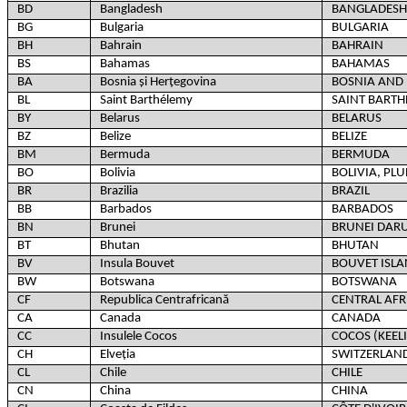
BD
Bangladesh
BANGLADESH
BG
Bulgaria
BULGARIA
BH
Bahrain
BAHRAIN
BS
Bahamas
BAHAMAS
BA
Bosnia și Herțegovina
BOSNIA AND
BL
Saint Barthélemy
SAINT BART
BY
Belarus
BELARUS
BZ
Belize
BELIZE
BM
Bermuda
BERMUDA
BO
Bolivia
BOLIVIA, PL
BR
Brazilia
BRAZIL
BB
Barbados
BARBADOS
BN
Brunei
BRUNEI DAR
BT
Bhutan
BHUTAN
BV
Insula Bouvet
BOUVET ISL
BW
Botswana
BOTSWANA
CF
Republica Centrafricană
CENTRAL AFR
CA
Canada
CANADA
CC
Insulele Cocos
COCOS (KEEL
CH
Elveția
SWITZERLAN
CL
Chile
CHILE
CN
China
CHINA