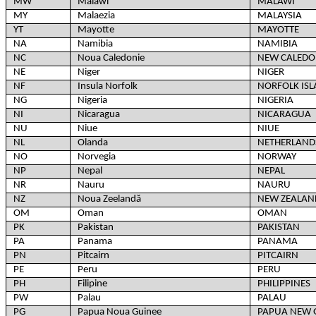
MW
Malawi
MALAWI
MY
Malaezia
MALAYSIA
YT
Mayotte
MAYOTTE
NA
Namibia
NAMIBIA
NC
Noua Caledonie
NEW CALEDO
NE
Niger
NIGER
NF
Insula Norfolk
NORFOLK IS
NG
Nigeria
NIGERIA
NI
Nicaragua
NICARAGUA
NU
Niue
NIUE
NL
Olanda
NETHERLAND
NO
Norvegia
NORWAY
NP
Nepal
NEPAL
NR
Nauru
NAURU
NZ
Noua Zeelandă
NEW ZEALAN
OM
Oman
OMAN
PK
Pakistan
PAKISTAN
PA
Panama
PANAMA
PN
Pitcairn
PITCAIRN
PE
Peru
PERU
PH
Filipine
PHILIPPINES
PW
Palau
PALAU
PG
Papua Noua Guinee
PAPUA NEW 