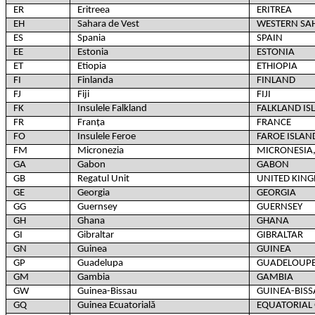
ER
Eritreea
ERITREA
EH
Sahara de Vest
WESTERN SA
ES
Spania
SPAIN
EE
Estonia
ESTONIA
ET
Etiopia
ETHIOPIA
FI
Finlanda
FINLAND
FJ
Fiji
FIJI
FK
Insulele Falkland
FALKLAND IS
FR
Franța
FRANCE
FO
Insulele Feroe
FAROE ISLAN
FM
Micronezia
MICRONESIA,
GA
Gabon
GABON
GB
Regatul Unit
UNITED KIN
GE
Georgia
GEORGIA
GG
Guernsey
GUERNSEY
GH
Ghana
GHANA
GI
Gibraltar
GIBRALTAR
GN
Guinea
GUINEA
GP
Guadelupa
GUADELOUP
GM
Gambia
GAMBIA
GW
Guinea-Bissau
GUINEA-BIS
GQ
Guinea Ecuatorială
EQUATORIAL