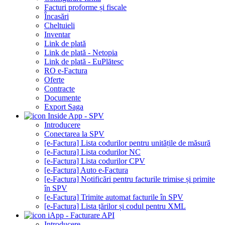
Facturi proforme și fiscale
Încasări
Cheltuieli
Inventar
Link de plată
Link de plată - Netopia
Link de plată - EuPlătesc
RO e-Factura
Oferte
Contracte
Documente
Export Saga
Inside App - SPV
Introducere
Conectarea la SPV
[e-Factura] Lista codurilor pentru unitățile de măsură
[e-Factura] Lista codurilor NC
[e-Factura] Lista codurilor CPV
[e-Factura] Auto e-Factura
[e-Factura] Notificări pentru facturile trimise și primite
în SPV
[e-Factura] Trimite automat facturile în SPV
[e-Factura] Lista țărilor și codul pentru XML
iApp - Facturare API
Introducere