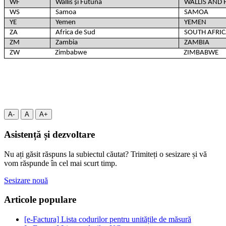
WF
Wallis și Futuna
WALLIS AND
WS
Samoa
SAMOA
YE
Yemen
YEMEN
ZA
Africa de Sud
SOUTH AFRI
ZM
Zambia
ZAMBIA
ZW
Zimbabwe
ZIMBABWE
A-
A
A+
Asistență și dezvoltare
Nu ați găsit răspuns la subiectul căutat? Trimiteți o sesizare și vă
vom răspunde în cel mai scurt timp.
Sesizare nouă
Articole populare
[e-Factura] Lista codurilor pentru unitățile de măsură