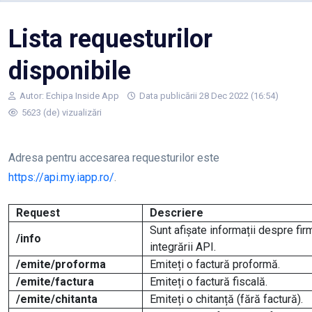
Lista requesturilor
disponibile
Autor:
Echipa Inside App
Data publicării 28 Dec 2022 (16:54)
5623 (de) vizualizări
Adresa pentru accesarea requesturilor este
https://api.my.iapp.ro/
.
Request
Descriere
Sunt afișate informații despre firm
/info
integrării API.
/emite/proforma
Emiteți o factură proformă.
/emite/factura
Emiteți o factură fiscală.
/emite/chitanta
Emiteți o chitanță (fără factură).