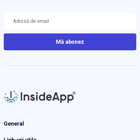
Mă abonez
General
Link-uri utile